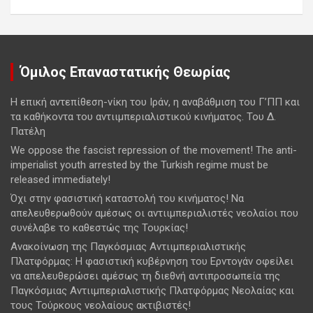
Όμιλος Επαναστατικής Θεωρίας
Η επική αντεπίθεση-νίκη του Ιράν, η αναβάθμιση του Γ’ΠΠ και
τα καθήκοντα του αντιιμπεριαλιστικού κινήματος. Του Δ.
Πατέλη
We oppose the fascist repression of the movement! The anti-
imperialist youth arrested by the Turkish regime must be
released immediately!
Όχι στην φασιστική καταστολή του κινήματος! Να
απελευθερωθούν αμέσως οι αντιιμπεριαλιστές νεολαίοι που
συνέλαβε το καθεστώς της Τουρκίας!
Ανακοίνωση της Παγκόσμιας Αντιιμπεριαλιστικής
Πλατφόρμας: Η φασιστική κυβέρνηση του Ερντογάν οφείλει
να απελευθερώσει αμέσως τη διεθνή αντιπροσωπεία της
Παγκόσμιας Αντιιμπεριαλιστικής Πλατφόρμας Νεολαίας και
τους Τούρκους νεολαίους ακτιβιστές!