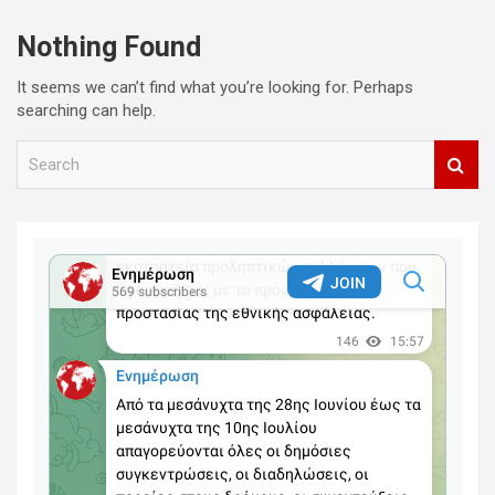
Nothing Found
It seems we can’t find what you’re looking for. Perhaps
searching can help.
S
e
a
r
c
h