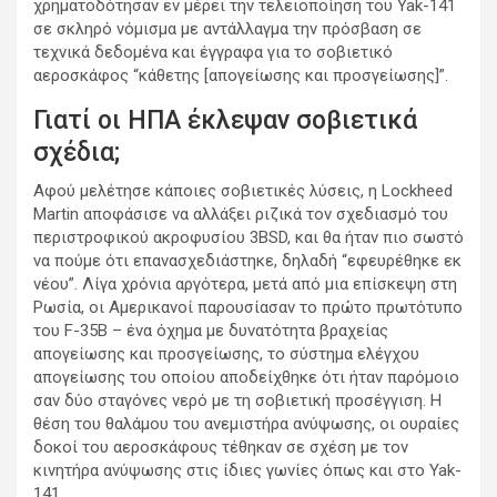
χρηματοδότησαν εν μέρει την τελειοποίηση του Yak-141
σε σκληρό νόμισμα με αντάλλαγμα την πρόσβαση σε
τεχνικά δεδομένα και έγγραφα για το σοβιετικό
αεροσκάφος “κάθετης [απογείωσης και προσγείωσης]”.
Γιατί οι ΗΠΑ έκλεψαν σοβιετικά
σχέδια;
Αφού μελέτησε κάποιες σοβιετικές λύσεις, η Lockheed
Martin αποφάσισε να αλλάξει ριζικά τον σχεδιασμό του
περιστροφικού ακροφυσίου 3BSD, και θα ήταν πιο σωστό
να πούμε ότι επανασχεδιάστηκε, δηλαδή “εφευρέθηκε εκ
νέου”. Λίγα χρόνια αργότερα, μετά από μια επίσκεψη στη
Ρωσία, οι Αμερικανοί παρουσίασαν το πρώτο πρωτότυπο
του F-35B – ένα όχημα με δυνατότητα βραχείας
απογείωσης και προσγείωσης, το σύστημα ελέγχου
απογείωσης του οποίου αποδείχθηκε ότι ήταν παρόμοιο
σαν δύο σταγόνες νερό με τη σοβιετική προσέγγιση. Η
θέση του θαλάμου του ανεμιστήρα ανύψωσης, οι ουραίες
δοκοί του αεροσκάφους τέθηκαν σε σχέση με τον
κινητήρα ανύψωσης στις ίδιες γωνίες όπως και στο Yak-
141.