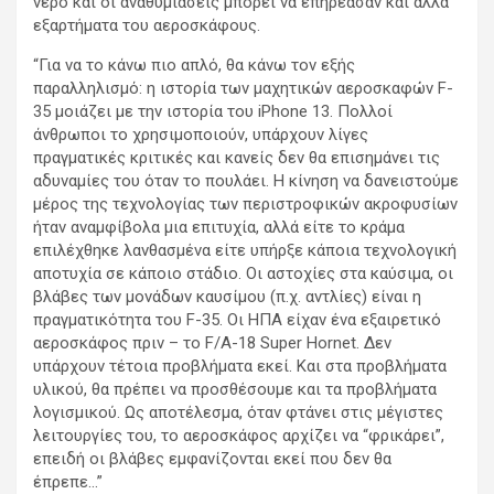
νερό και οι αναθυμιάσεις μπορεί να επηρέασαν και άλλα
εξαρτήματα του αεροσκάφους.
“Για να το κάνω πιο απλό, θα κάνω τον εξής
παραλληλισμό: η ιστορία των μαχητικών αεροσκαφών F-
35 μοιάζει με την ιστορία του iPhone 13. Πολλοί
άνθρωποι το χρησιμοποιούν, υπάρχουν λίγες
πραγματικές κριτικές και κανείς δεν θα επισημάνει τις
αδυναμίες του όταν το πουλάει. Η κίνηση να δανειστούμε
μέρος της τεχνολογίας των περιστροφικών ακροφυσίων
ήταν αναμφίβολα μια επιτυχία, αλλά είτε το κράμα
επιλέχθηκε λανθασμένα είτε υπήρξε κάποια τεχνολογική
αποτυχία σε κάποιο στάδιο. Οι αστοχίες στα καύσιμα, οι
βλάβες των μονάδων καυσίμου (π.χ. αντλίες) είναι η
πραγματικότητα του F-35. Οι ΗΠΑ είχαν ένα εξαιρετικό
αεροσκάφος πριν – το F/A-18 Super Hornet. Δεν
υπάρχουν τέτοια προβλήματα εκεί. Και στα προβλήματα
υλικού, θα πρέπει να προσθέσουμε και τα προβλήματα
λογισμικού. Ως αποτέλεσμα, όταν φτάνει στις μέγιστες
λειτουργίες του, το αεροσκάφος αρχίζει να “φρικάρει”,
επειδή οι βλάβες εμφανίζονται εκεί που δεν θα
έπρεπε…”