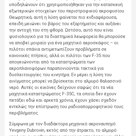
υποδηλώνουν ότι χρησιμοποιήθηκαν για την κατασκευή
εξωτερικών στοιχείων του περιστροφικού ακροφυσίου.
Θεωρητικά, αυτή η λύση φαίνεται πιο ενδιαφέρουσα,
επειδή μειώνει το βάρος του εξαρτήματος και αυξάνει
την αντοχή του στη φθορά. Ωστόσο, αυτό που είναι
φυσιολογικό για τα διαστημικά λεωφορεία θα μπορούσε
να αποβεί μοιραίο για ένα μαχητικό αεροσκάφος – οι
πιλότοι σπάνια αντιμετωπίζουν προβλήματα σε
κανονικές πτήσεις, αλλά οι πιλότοι των F-35 που
απογειώνονται από τα καταστρώματα των
αεροπλανοφόρων παραπονιούνται τακτικά για
δυσλειτουργίες του κινητήρα. Εν μέρει η λύση του
αινίγματος μπορεί να βρίσκεται στο αλμυρό θαλασσινό
νερό. Αυτές οι εικόνες δείχνουν σαφώς ότι τα νέα
μαχητικά καταστρώματος F-35C, τα οποία δεν έχουν
πετάξει εδώ και αρκετά χρόνια, έχουν χάσει σχεδόν
εντελώς την επίστρωση του ραδιοαπορροφητικού τους
περιβλήματος.
Σύμφωνα με τον διαδάκτορα μηχανικό αεροναυπηγό
Yevgeny Dubrovin, εκτός από την άτρακτο, το αλμυρό