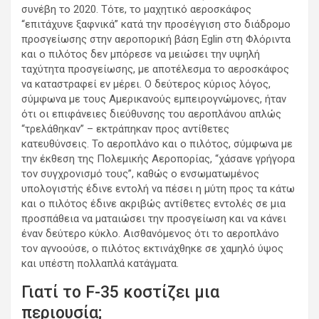
συνέβη το 2020. Τότε, το μαχητικό αεροσκάφος
“επιτάχυνε ξαφνικά” κατά την προσέγγιση στο διάδρομο
προσγείωσης στην αεροπορική βάση Eglin στη Φλόριντα
και ο πιλότος δεν μπόρεσε να μειώσει την υψηλή
ταχύτητα προσγείωσης, με αποτέλεσμα το αεροσκάφος
να καταστραφεί εν μέρει. Ο δεύτερος κύριος λόγος,
σύμφωνα με τους Αμερικανούς εμπειρογνώμονες, ήταν
ότι οι επιφάνειες διεύθυνσης του αεροπλάνου απλώς
“τρελάθηκαν” – εκτράπηκαν προς αντίθετες
κατευθύνσεις. Το αεροπλάνο και ο πιλότος, σύμφωνα με
την έκθεση της Πολεμικής Αεροπορίας, “χάσανε γρήγορα
τον συγχρονισμό τους”, καθώς ο ενσωματωμένος
υπολογιστής έδινε εντολή να πέσει η μύτη προς τα κάτω
και ο πιλότος έδινε ακριβώς αντίθετες εντολές σε μια
προσπάθεια να ματαιώσει την προσγείωση και να κάνει
έναν δεύτερο κύκλο. Αισθανόμενος ότι το αεροπλάνο
τον αγνοούσε, ο πιλότος εκτινάχθηκε σε χαμηλό ύψος
και υπέστη πολλαπλά κατάγματα.
Γιατί το F-35 κοστίζει μια
περιουσία;