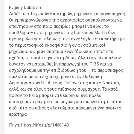
Evgeny Dubrovin
Διδάκτωρ Τεχνικών Επιστημών, μηχανικός αεροναυπηγός
Οι εμπειρογνώμονες της αεροπορίας δυσκολεύονται να
απαντήσουν στο ποιο ακριβώς μπορεί να είναι το
πρόβλημα – αν οι μηχανικοί της Lockheed Martin δεν
έχουν μελετήσει πλήρως την τεχνολογία του κινητήρα με
το περιστροφικό ακροφύσιο ή αν οι σοβιετικοί
μηχανικοί άφησαν σκόπιμα έναν “δούρειο ίππο” στα
σχέδια, τα οποία πήγαν στη Δύση. Αλλά δεν είναι πλέον
δυνατόν να ματαιωθεί [η παραγωγή] του F-35 και να
ασχοληθούμε με την επιδιόρθωσή του – το αεροσκάφος
πωλείται με επιτυχία όχι μόνο στην Πολεμική
Αεροπορία των ΗΠΑ, τους Πεζοναύτες και το Ναυτικό,
αλλά και σε όλους τους πιθανούς συμμάχους. Το κατά
πόσον το F-35 μπορεί να θεωρηθεί ένα πολλά
υποσχόμενο μαχητικό με μεγάλη λειτουργικότητα κάτω
από τέτοιου είδους ελαττώματα παραμένει ένα ανοιχτό
ερώτημα.
Πηγή: https://life.ru/p/1468140