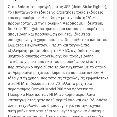
Στο πλαίσιο του προγράμματος JSF (Joint Strike Fighter),
το Πεντάγωνο σχεδίαζε να αποκτήσει τρεις εκδόσεις
του αεροσκάφους. Η πρώτη – με τον δείκτη “Α” –
προοριζόταν για την Πολεμική Αεροπορία. Η δεύτερη,
δείκτης “Β”, σχεδιάστηκε ως μια έκδοση με μικρότερη
απογείωση και προσγείωση και ήταν ιδιαίτερα
υποσχόμενη για χρήση από αμφίβια επιθετικά πλοία του
Σώματος Πεζοναυτών. Η τρίτη και τεχνικά πιο
εξελιγμένη τροποποίηση, το F-35C, σχεδιάστηκε ως
μαχητικό κάθετης απογείωσης και προσγείωσης.
Το κύριο χαρακτηριστικό του αεροσκάφους είναι το
περιστροφικό ακροφύσιο τριών τμημάτων, με το οποίο
οι Αμερικανοί μηχανικοί έπρεπε να πειραματισθούν. Η
ιδέα για τη χρήση μιας τέτοιας τεχνολογίας εμφανίστηκε
στις ΗΠΑ τη δεκαετία του ’70, αλλά το μαχητικό
αεροσκάφος Convair Model 200 που πρότεινε το
Πολεμικό Ναυτικό των ΗΠΑ ως κύριο αεροπλάνο
καταστρώματος ήταν πολύ περίπλοκο και ακριβό, οπότε
όλη η τεχνολογία που δημιουργήθηκε για την τεχνική
αυτή μπήκε στο ντουλάπι για μεγάλο χρονικό διάστημα.
Παρεμπιπτόντως, ο πλησιέστερος σύμμαχος είχε ήδη