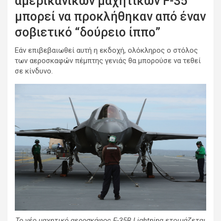
αμερικανικών μαχητικών F-35
μπορεί να προκλήθηκαν από έναν
σοβιετικό “δούρειο ίππο”
Εάν επιβεβαιωθεί αυτή η εκδοχή, ολόκληρος ο στόλος
των αεροσκαφών πέμπτης γενιάς θα μπορούσε να τεθεί
σε κίνδυνο.
Το νέο μαχητικό αεροσκάφος F-35B Lightning ετοιμάζεται