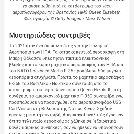
να απογειωθεί από το κατάστρωμα του νέου
αεροπλανοφόρου της Βρετανίας HMS Queen Elizabeth.
Φωτογραφία © Getty Images / Mark Wilson
Μυστηριώδεις συντριβές
Το 2021 ήταν ένα δύσκολο έτος για την Πολεμική
Αεροπορία των ΗΠΑ. Τα κατασκοπευτικά αεροσκάφη στη
Μαύρη Θάλασσα υπέστησαν τακτικά ηλεκτρονικές
βλάβες και το κύριο μαχητικό αεροσκάφος των ΗΠΑ και
του ΝΑΤΟ Lockheed Martin F-35 προκάλεσε δύο μεγάλα
αεροπορικά ατυχήματα. Πρώτα, το μαχητικό αεροσκάφος
F-35B του Βασιλικού Ναυτικού συνετρίβη από το
κατάστρωμα του αεροπλανοφόρου Queen Elizabeth, στη
συνέχεια, το αμερικανικό μαχητικό F-35C συνετρίβη ενώ
προσπαθούσε να προσνηωθεί στο αεροπλανοφόρο USS
Carl Vinson στη Θάλασσα της Νότιας Κίνας. Σχεδόν
αμέσως μετά τη συντριβή, Αμερικανοί αναλυτές έγραψαν
ότι το τελευταίο αεροσκάφος χάθηκε σε “εξαιρετικά
καλές καιρικές συνθήκες”, σαν να ήθελαν να υπονοήσουν
ότι μια τεχνική δυσλειτουργία θα μπορούσε να είναι η