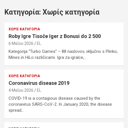
Κατηγορία:
Χωρίς κατηγορία
ΧΩΡΊΣ ΚΑΤΗΓΟΡΊΑ
Roby Igre Tisoče Iger z Bonusi do 2 500
6 Μαΐου 2026
EL
Kategorija “Turbo Games” – 88 naslovov, vključno s Plinko,
Mines in HiLo različicami. Igra za igralce,…
ΧΩΡΊΣ ΚΑΤΗΓΟΡΊΑ
Coronavirus disease 2019
4 Μαΐου 2026
EL
COVID-19 is a contagious disease caused by the
coronavirus SARS-CoV-2. In January 2020, the disease
spread…