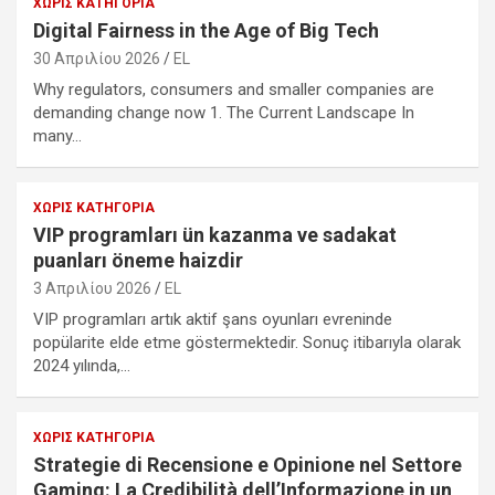
ΧΩΡΊΣ ΚΑΤΗΓΟΡΊΑ
Digital Fairness in the Age of Big Tech
30 Απριλίου 2026
EL
Why regulators, consumers and smaller companies are
demanding change now 1. The Current Landscape In
many…
ΧΩΡΊΣ ΚΑΤΗΓΟΡΊΑ
VIP programları ün kazanma ve sadakat
puanları öneme haizdir
3 Απριλίου 2026
EL
VIP programları artık aktif şans oyunları evreninde
popülarite elde etme göstermektedir. Sonuç itibarıyla olarak
2024 yılında,…
ΧΩΡΊΣ ΚΑΤΗΓΟΡΊΑ
Strategie di Recensione e Opinione nel Settore
Gaming: La Credibilità dell’Informazione in un