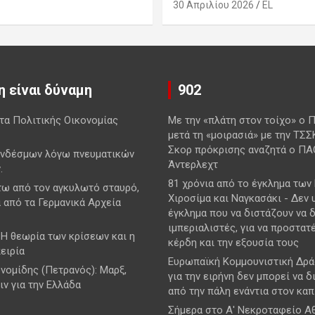
30 Απριλίου 2026
EL
 είναι δύναμη
902
τα Πολιτικής Οικονομίας
Με την «πλάτη στον τοίχο» ο 
μετά τη «μοιρασιά» με την ΤΣΣ
Σκορ πρόκρισης αναζητά ο ΠΑ
νδέσμων λόγω πνευματικών
Άντερλεχτ
.
81 χρόνια από το έγκλημα των
τω από τον αγκυλωτό σταυρό,
Χιροσίμα και Ναγκασάκι - Δεν 
 από τα Γερμανικά Αρχεία
έγκλημα που να διστάζουν να 
ιμπεριαλιστές, για να προστατ
 Η θεωρία των κρίσεων και η
κέρδη και την εξουσία τους
ειρία
Ευρωπαϊκή Κομμουνιστική Δρά
νομίδης (Πετρανός): Μαρξ,
για την ειρήνη δεν μπορεί να 
ιν για την Ελλάδα
από την πάλη ενάντια στον κα
Σήμερα στο Α' Νεκροταφείο Α