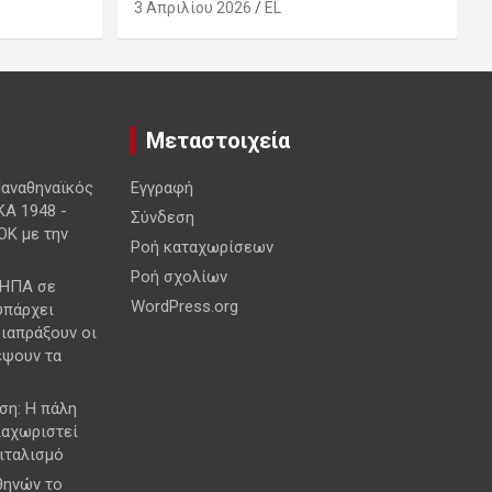
3 Απριλίου 2026
EL
Μεταστοιχεία
Παναθηναϊκός
Εγγραφή
ΚΑ 1948 -
Σύνδεση
ΟΚ με την
Ροή καταχωρίσεων
Ροή σχολίων
 ΗΠΑ σε
WordPress.org
υπάρχει
διαπράξουν οι
έψουν τα
ση: Η πάλη
διαχωριστεί
πιταλισμό
θηνών το