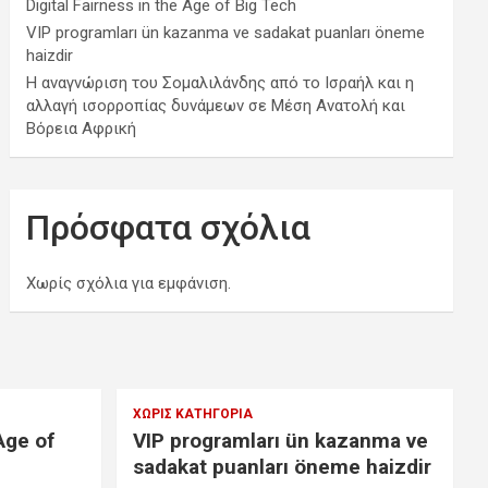
Digital Fairness in the Age of Big Tech
VIP programları ün kazanma ve sadakat puanları öneme
haizdir
Η αναγνώριση του Σομαλιλάνδης από το Ισραήλ και η
αλλαγή ισορροπίας δυνάμεων σε Μέση Ανατολή και
Βόρεια Αφρική
Πρόσφατα σχόλια
Χωρίς σχόλια για εμφάνιση.
ΧΩΡΊΣ ΚΑΤΗΓΟΡΊΑ
Age of
VIP programları ün kazanma ve
sadakat puanları öneme haizdir