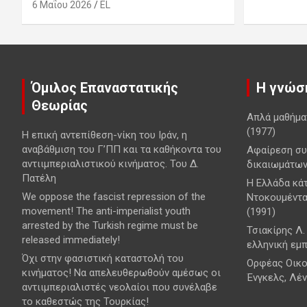
6 Μαΐου 2026
EL
Όμιλος Επαναστατικής
Η γνώση
Θεωρίας
Απλά μαθήμα
(1977)
Η επική αντεπίθεση-νίκη του Ιράν, η
αναβάθμιση του Γ’ΠΠ και τα καθήκοντα του
Αφαίρεση συ
αντιιμπεριαλιστικού κινήματος. Του Δ.
δικαιωμάτων
Πατέλη
Η Ελλάδα κά
We oppose the fascist repression of the
Ντοκουμέντα
movement! The anti-imperialist youth
(1991)
arrested by the Turkish regime must be
Τσιακίρης Λ.
released immediately!
ελληνική εμπ
Όχι στην φασιστική καταστολή του
Ορφέας Οικο
κινήματος! Να απελευθερωθούν αμέσως οι
Ένγκελς, Λέν
αντιιμπεριαλιστές νεολαίοι που συνέλαβε
το καθεστώς της Τουρκίας!