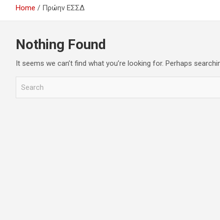
Home
Πρώην ΕΣΣΔ
Nothing Found
It seems we can’t find what you’re looking for. Perhaps searchi
S
e
a
r
c
h