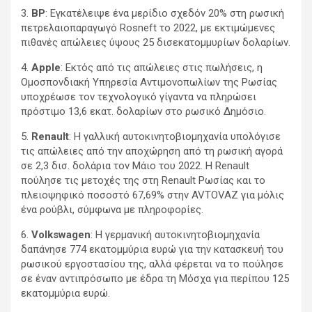
3.
BP
: Εγκατέλειψε ένα μερίδιο σχεδόν 20% στη ρωσική
πετρελαιοπαραγωγό Rosneft το 2022, με εκτιμώμενες
πιθανές απώλειες ύψους 25 δισεκατομμυρίων δολαρίων.
4.
Apple
: Εκτός από τις απώλειες στις πωλήσεις, η
Ομοσπονδιακή Υπηρεσία Αντιμονοπωλίων της Ρωσίας
υποχρέωσε τον τεχνολογικό γίγαντα να πληρώσει
πρόστιμο 13,6 εκατ. δολαρίων στο ρωσικό Δημόσιο.
5.
Renault
: Η γαλλική αυτοκινητοβιομηχανία υπολόγισε
τις απώλειες από την αποχώρηση από τη ρωσική αγορά
σε 2,3 δισ. δολάρια τον Μάιο του 2022. Η Renault
πούλησε τις μετοχές της στη Renault Ρωσίας και το
πλειοψηφικό ποσοστό 67,69% στην AVTOVAZ για μόλις
ένα ρούβλι, σύμφωνα με πληροφορίες.
6.
Volkswagen
: Η γερμανική αυτοκινητοβιομηχανία
δαπάνησε 774 εκατομμύρια ευρώ για την κατασκευή του
ρωσικού εργοστασίου της, αλλά φέρεται να το πούλησε
σε έναν αντιπρόσωπο με έδρα τη Μόσχα για περίπου 125
εκατομμύρια ευρώ.