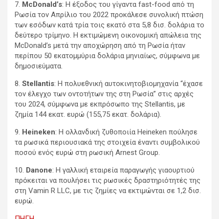
7.
McDonald’s
: Η έξοδος του γίγαντα fast-food από τη
Ρωσία τον Απρίλιο του 2022 προκάλεσε συνολική πτώση
των εσόδων κατά τρία τοις εκατό στα 5,8 δισ. δολάρια το
δεύτερο τρίμηνο. Η εκτιμώμενη οικονομική απώλεια της
McDonald’s μετά την αποχώρηση από τη Ρωσία ήταν
περίπου 50 εκατομμύρια δολάρια μηνιαίως, σύμφωνα με
δημοσιεύματα.
8.
Stellantis
: Η πολυεθνική αυτοκινητοβιομηχανία “έχασε
τον έλεγχο των οντοτήτων της στη Ρωσία” στις αρχές
του 2024, σύμφωνα με εκπρόσωπο της Stellantis, με
ζημία 144 εκατ. ευρώ (155,75 εκατ. δολάρια).
9.
Heineken
: Η ολλανδική ζυθοποιία Heineken πούλησε
τα ρωσικά περιουσιακά της στοιχεία έναντι συμβολικού
ποσού ενός ευρώ στη ρωσική Arnest Group.
10.
Danone
: Η γαλλική εταιρεία παραγωγής γιαουρτιού
πρόκειται να πουλήσει τις ρωσικές δραστηριότητές της
στη Vamin R LLC, με τις ζημίες να εκτιμώνται σε 1,2 δισ.
ευρώ.
ΠΗΓΗ