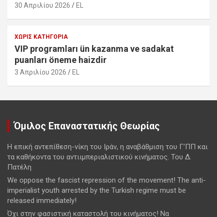
30 Απριλίου 2026
EL
ΧΩΡΊΣ ΚΑΤΗΓΟΡΊΑ
VIP programları ün kazanma ve sadakat
puanları öneme haizdir
3 Απριλίου 2026
EL
Όμιλος Επαναστατικής Θεωρίας
Η επική αντεπίθεση-νίκη του Ιράν, η αναβάθμιση του Γ’ΠΠ και
τα καθήκοντα του αντιιμπεριαλιστικού κινήματος. Του Δ.
Πατέλη
We oppose the fascist repression of the movement! The anti-
imperialist youth arrested by the Turkish regime must be
released immediately!
Όχι στην φασιστική καταστολή του κινήματος! Να