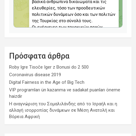
Πρόσφατα άρθρα
Roby Igre Tisoče Iger z Bonusi do 2 500
Coronavirus disease 2019
Digital Fairness in the Age of Big Tech
VIP programları ün kazanma ve sadakat puanları öneme
haizdir
Η αναγνώριση του Σομαλιλάνδης από το Ισραήλ και η
αλλαγή ισορροπίας δυνάμεων σε Μέση Ανατολή και
Βόρεια Αφρική