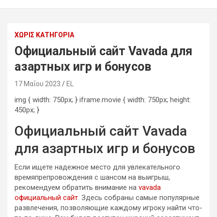
ΧΩΡΊΣ ΚΑΤΗΓΟΡΊΑ
Официальный сайт Vavada для
азартных игр и бонусов
17 Μαΐου 2023
EL
img { width: 750px; } iframe.movie { width: 750px; height:
450px; }
Официальный сайт Vavada
для азартных игр и бонусов
Если ищете надежное место для увлекательного
времяпрепровождения с шансом на выигрыш,
рекомендуем обратить внимание на
vavada
официальный сайт
. Здесь собраны самые популярные
развлечения, позволяющие каждому игроку найти что-