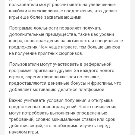
пользователи могут рассчитывать на увеличенные
кэшбэки и эксклюзивные предложения, что делает
игры еще более захватывающими.
Программа лояльности позволяет получать
дополнительные преимущества, такие как уровни
юзера, вознаграждения за активность и специальные
предложения. Чем чаще играете, тем больше шансов
на получение приятных сюрпризов.
Пользователи могут участвовать в реферальной
программе, приглашая друзей. За каждого нового
игрока, зарегистрировавшегося по ссылке,
предоставляются денежные бонусы и фриспины, что
добавляет мотивацию делиться платформой.
Важно учитывать условия получения и отыгрыша
предложенных вознаграждений. Часто начисления
могут потребовать выполнения определенных
требований, словно минимальные ставки или срок
действия акций, что необходимо изучить перед
началом игры.