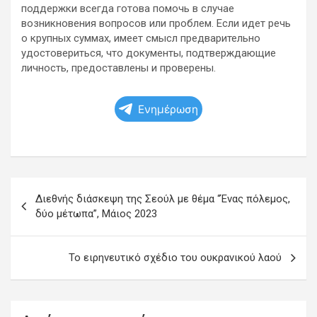
поддержки всегда готова помочь в случае
возникновения вопросов или проблем. Если идет речь
о крупных суммах, имеет смысл предварительно
удостовериться, что документы, подтверждающие
личность, предоставлены и проверены.
Ενημέρωση
Πλοήγηση
Διεθνής διάσκεψη της Σεούλ με θέμα “Ένας πόλεμος,
άρθρων
δύο μέτωπα”, Μάιος 2023
Το ειρηνευτικό σχέδιο του ουκρανικού λαού