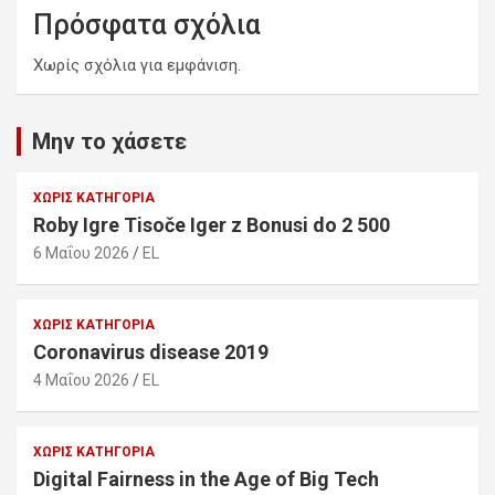
Πρόσφατα σχόλια
Χωρίς σχόλια για εμφάνιση.
Μην το χάσετε
ΧΩΡΊΣ ΚΑΤΗΓΟΡΊΑ
Roby Igre Tisoče Iger z Bonusi do 2 500
6 Μαΐου 2026
EL
ΧΩΡΊΣ ΚΑΤΗΓΟΡΊΑ
Coronavirus disease 2019
4 Μαΐου 2026
EL
ΧΩΡΊΣ ΚΑΤΗΓΟΡΊΑ
Digital Fairness in the Age of Big Tech