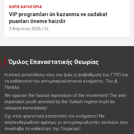
ΧΩΡΊΣ ΚΑΤΗΓΟΡΊΑ
VIP programları ün kazanma ve sadakat
puanları öneme haizdir
3 Απριλίου 2026
EL
Όμιλος Επαναστατικής Θεωρίας
Η επική αντεπίθεση-νίκη του Ιράν, η αναβάθμιση του Γ’ΠΠ και
τα καθήκοντα του αντιιμπεριαλιστικού κινήματος. Του Δ.
Πατέλη
We oppose the fascist repression of the movement! The anti-
imperialist youth arrested by the Turkish regime must be
released immediately!
Όχι στην φασιστική καταστολή του κινήματος! Να
απελευθερωθούν αμέσως οι αντιιμπεριαλιστές νεολαίοι που
συνέλαβε το καθεστώς της Τουρκίας!