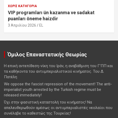
ΧΩΡΊΣ ΚΑΤΗΓΟΡΊΑ
VIP programları ün kazanma ve sadakat
puanları öneme haizdir
3 Απριλίου 2026
EL
Όμιλος Επαναστατικής Θεωρίας
Η επική αντεπίθεση-νίκη του Ιράν, η αναβάθμιση του Γ’ΠΠ και
τα καθήκοντα του αντιιμπεριαλιστικού κινήματος. Του Δ.
Πατέλη
We oppose the fascist repression of the movement! The anti-
imperialist youth arrested by the Turkish regime must be
released immediately!
Όχι στην φασιστική καταστολή του κινήματος! Να
απελευθερωθούν αμέσως οι αντιιμπεριαλιστές νεολαίοι που
συνέλαβε το καθεστώς της Τουρκίας!