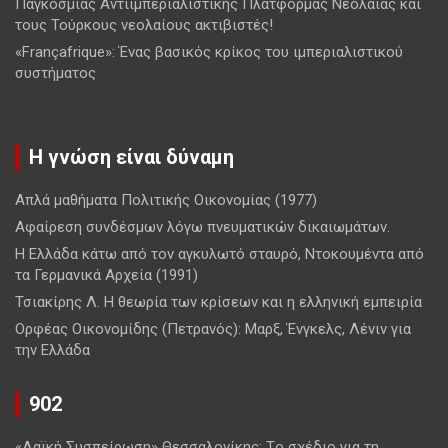
Παγκόσμιας Αντιιμπεριαλιστικής Πλατφόρμας Νεολαίας και
τους Τούρκους νεολαίους ακτιβιστές!
«Françafrique»: Ένας βασικός κρίκος του ιμπεριαλιστικού
συστήματος
Η γνώση είναι δύναμη
Απλά μαθήματα Πολιτικής Οικονομίας (1977)
Αφαίρεση συνδέσμων λόγω πνευματικών δικαιωμάτων.
Η Ελλάδα κάτω από τον αγκυλωτό σταυρό, Ντοκουμέντα από
τα Γερμανικά Αρχεία (1991)
Τσιακίρης Λ. Η θεωρία των κρίσεων και η ελληνική εμπειρία
Ορφέας Οικονομίδης (Πετρανός): Μαρξ, Ένγκελς, Λένιν για
την Ελλάδα
902
«Λαϊκή Συσπείρωση» Θεσσαλονίκης: Tο σχέδιο για τη