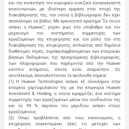
και την κατέστησε τον κορυφαίο κινεζικό κατασκευαστή
επικοινωνιών, με ιδιαίτερη έμφαση στην πτυχή της
διακυβέρνησής της, την οποία η βιβλιογραφία δεν έχει
αποκαλύψει σε βάθος. Με ερευνητικό ερώτημα “Σε ποιον
ανήκει η Huawei;”, ρίχνει φως στο υπόβαθρο και τον
μηχανισμό του συστήματος συμμετοχής των
εργαζομένων της επιχείρησης και τον ρόλο του στη
διακυβέρνηση της επιχείρησης, αντλώντας από δημόσια
διαθέσιμες πηγές, συμπεριλαμβανομένων των εταιρικών
βάσεων δεδομένων, της προηγούμενης βιβλιογραφίας,
των πληροφοριών που παρέχονται από την Huawei
κατόπιν αιτήματος, όποτε είναι απαραίτητο. Ως
αποτέλεσμα, αποκαλύπτονται τα ακόλουθα σημεία:
(1) Η Huawei Technologies ανήκει εξ ολοκλήρου στην
εταιρεία χαρτοφυλακίου της με την επωνυμία Huawei
Investment & Holding, η οποία εφαρμόζει ένα σύστημα
συμμετοχής των εργαζομένων μέσω του συνδικάτου της
και το 99 % περίπου του μεριδίου ανήκει στους
εργαζομένους.
(2) Όπως προβλέπεται από τους κανονισμούς, η
επιχείρηση συγκεντρώνει όλες τις μετοχές των