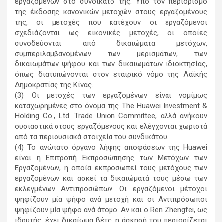
εργαζομένων στο συνδικάτο της. Υπό τον περιορισμό
της έκδοσης κανονικών μετοχών στους εργαζομένους
της, οι μετοχές που κατέχουν οι εργαζόμενοι
σχεδιάζονται ως εικονικές μετοχές, οι οποίες
συνοδεύονται από δικαιώματα μετόχων,
συμπεριλαμβανομένων των μερισμάτων, των
δικαιωμάτων ψήφου και των δικαιωμάτων ιδιοκτησίας,
όπως διατυπώνονται στον εταιρικό νόμο της Λαϊκής
Δημοκρατίας της Κίνας.
(3) Οι μετοχές των εργαζομένων είναι νομίμως
καταχωρημένες στο όνομα της The Huawei Investment &
Holding Co., Ltd. Trade Union Committee, αλλά ανήκουν
ουσιαστικά στους εργαζόμενους και ελέγχονται χωριστά
από τα περιουσιακά στοιχεία του συνδικάτου.
(4) Το ανώτατο όργανο λήψης αποφάσεων της Huawei
είναι η Επιτροπή Εκπροσώπησης των Μετόχων των
Εργαζομένων, η οποία εκπροσωπεί τους μετόχους των
εργαζομένων και ασκεί τα δικαιώματά τους μέσω των
εκλεγμένων Αντιπροσώπων. Οι εργαζόμενοι μέτοχοι
ψηφίζουν μία ψήφο ανά μετοχή και οι Αντιπρόσωποι
ψηφίζουν μία ψήφο ανά άτομο. Αν και ο Ren Zhengfei, ως
ιδρυτής, έχει δικαίωμα βέτο, η άσκησή του περιορίζεται