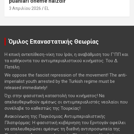
puanları öneme haizdir
3 Απριλίου 2026
EL
Όμιλος Επαναστατικής Θεωρίας
Η επική αντεπίθεση-νίκη του Ιράν, η αναβάθμιση του Γ’ΠΠ και
τα καθήκοντα του αντιιμπεριαλιστικού κινήματος. Του Δ.
Πατέλη
We oppose the fascist repression of the movement! The anti-
imperialist youth arrested by the Turkish regime must be
released immediately!
Όχι στην φασιστική καταστολή του κινήματος! Να
απελευθερωθούν αμέσως οι αντιιμπεριαλιστές νεολαίοι που
συνέλαβε το καθεστώς της Τουρκίας!
Ανακοίνωση της Παγκόσμιας Αντιιμπεριαλιστικής
Πλατφόρμας: Η φασιστική κυβέρνηση του Ερντογάν οφείλει
να απελευθερώσει αμέσως τη διεθνή αντιπροσωπεία της