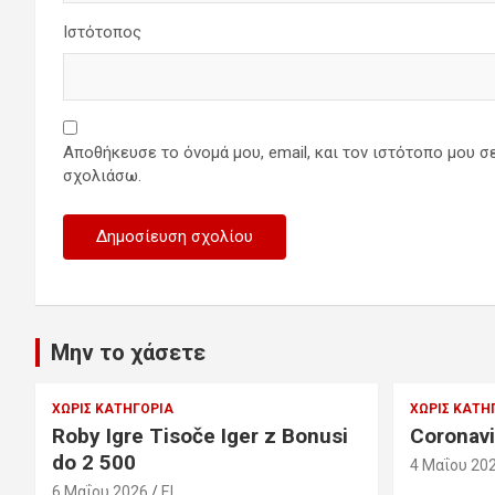
Ιστότοπος
Αποθήκευσε το όνομά μου, email, και τον ιστότοπο μου σ
σχολιάσω.
Μην το χάσετε
ΧΩΡΊΣ ΚΑΤΗΓΟΡΊΑ
ΧΩΡΊΣ ΚΑΤΗ
Roby Igre Tisoče Iger z Bonusi
Coronavi
do 2 500
4 Μαΐου 20
6 Μαΐου 2026
EL