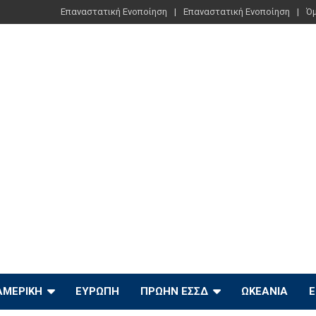
Επαναστατική Ενοποίηση
Επαναστατική Ενοποίηση
Όμ
ΑΜΕΡΙΚΉ
ΕΥΡΏΠΗ
ΠΡΏΗΝ ΕΣΣΔ
ΩΚΕΑΝΊΑ
Ε