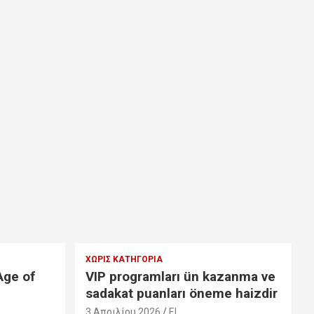
ΧΩΡΊΣ ΚΑΤΗΓΟΡΊΑ
Age of
VIP programları ün kazanma ve
sadakat puanları öneme haizdir
3 Απριλίου 2026
EL