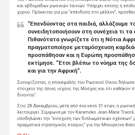
και εβδομάδων ρωσικών ταινιών. Υπάρχει επίσης η επιθυμί
χορού. Πρόκειται για μια “επένδυση στο μέλλον”, πρόσθεσ
“Επενδύοντας στα παιδιά, αλλάζουμε το
συνειδητοποιήσουν στη συνέχεια τι τα 
Πιθανότατα γνωρίζετε ότι η Νότια Αφρ
πραγματοποίησε μεταμόσχευση καρδιάς
προσπάθησαν και η Ευρώπη προσπάθησε
εκτίμησε. “Έτσι βλέπω το νόημα της δ
και για την Αφρική”.
Συνοψίζοντας, η επικεφαλής του Ρωσικού Οίκου δήλωσε 
στοιχείο της ήπιας ισχύος της Μόσχας και ότι καθήκον τη
δίνονται”.
Στις 28 Δεκεμβρίου, μετά από ένα κενό 31 ετών, η ρωσικ
λειτουργεί. Σύμφωνα με τον Karamoko Jean-Marie Traoré
υποδηλώνει την “ενίσχυση των διπλωματικών σχέσεων” μ
πραγματικά στρατηγικός εταίρος” για την Μπουρκίνα Φάσο