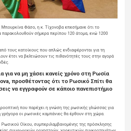
 Μπουρκίνα Φάσο, η κ. Τίχονοβα επεσήμανε ότι το
ία παρακολουθούν σήμερα περίπου 120 άτομα, ενώ 1200
 από τους κατοίκους που απλώς ενδιαφέρονται για τη
ουν έτσι να βελτιώσουν τις πιθανότητές τους στην αγορά
υδές.
α για να μη χάσει κανείς χρόνο στη Ρωσία
ova, προσθέτοντας ότι το Ρωσικό Σπίτι θα
εις να εγγραφούν σε κάποιο πανεπιστήμιο
ροοπτική που παρέχει η γνώση της ρωσικής γλώσσας για
ή γρήγορα οι ρωσικές καμπάνιες θα έρθουν στη χώρα.
ου Ρωσικού Οίκου, συμπεριλαμβανομένης της πρόσκλησης
δείας συμφωνικών ορχηστρών, χορευτικών συγκροτημάτων