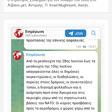
Ο στρατηγός Σολεϊμανί για τον πόλεμο του 2006 στο
Λίβανο μετ. Αντώνης. Π. Imad Mughniyeh, Χασάν…