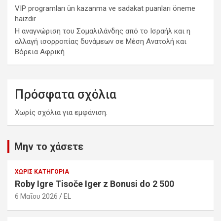
VIP programları ün kazanma ve sadakat puanları öneme
haizdir
Η αναγνώριση του Σομαλιλάνδης από το Ισραήλ και η
αλλαγή ισορροπίας δυνάμεων σε Μέση Ανατολή και
Βόρεια Αφρική
Πρόσφατα σχόλια
Χωρίς σχόλια για εμφάνιση.
Μην το χάσετε
ΧΩΡΊΣ ΚΑΤΗΓΟΡΊΑ
Roby Igre Tisoče Iger z Bonusi do 2 500
6 Μαΐου 2026
EL