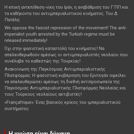
Η επική αντεπίθεση-νίκη του Ιράν, η αναβάθμιση του Γ’ΠΠ και
τα καθήκοντα του αντιιμπεριαλιστικού κινήματος. Του Δ.
Πατέλη
We oppose the fascist repression of the movement! The anti-
imperialist youth arrested by the Turkish regime must be
released immediately!
Όχι στην φασιστική καταστολή του κινήματος! Να
απελευθερωθούν αμέσως οι αντιιμπεριαλιστές νεολαίοι που
συνέλαβε το καθεστώς της Τουρκίας!
Ανακοίνωση της Παγκόσμιας Αντιιμπεριαλιστικής
Πλατφόρμας: Η φασιστική κυβέρνηση του Ερντογάν οφείλει
να απελευθερώσει αμέσως τη διεθνή αντιπροσωπεία της
Παγκόσμιας Αντιιμπεριαλιστικής Πλατφόρμας Νεολαίας και
τους Τούρκους νεολαίους ακτιβιστές!
«Françafrique»: Ένας βασικός κρίκος του ιμπεριαλιστικού
συστήματος
Η γνώση είναι δύναμη